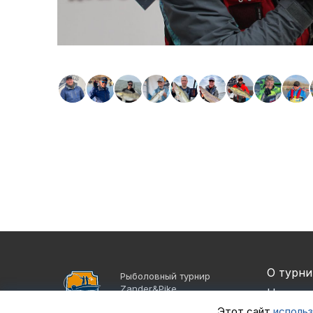
О турни
Рыболовный турнир
Zander&Pike
Новост
©2021 - 2026
Этот сайт
использ