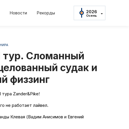
2026
Новости
Рекорды
Осень
2026
Осень
2026
Весна
НИРА
2025
22
2022
2021
2021
Осень
I тур. Сломанный
нь
Весна
Осень
Весна
2025
Весна
ацелованный судак и
2024
Осень
й физзинг
2024
Весна
амент
Положение и
2023
I тура Zander&Pike!
Осень
2023
тов
Протокол рез
Весна
го не работает лайвел.
2022
Осень
анды Клевая (Вадим Анисимов и Евгений
ны
Дневник тур
2022
Весна