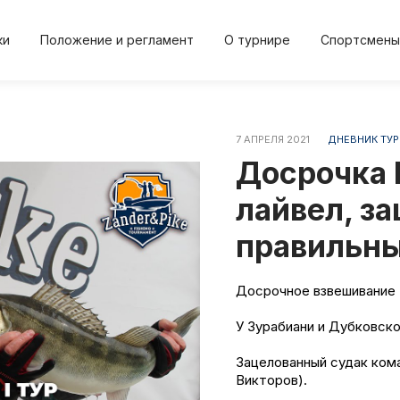
ки
Положение и регламент
О турнире
Спортсмены
7 АПРЕЛЯ 2021
ДНЕВНИК ТУР
2024
2024
2023
2023
20
Досрочка 
Осень
Весна
Осень
Весна
Осе
лайвел, з
правильны
Положение и регл
О турнире
Досрочное взвешивание 
и
Протокол результа
Новости
У Зурабиани и Дубковско
Зацелованный судак ком
Дневник турнира
Спортсме
Викторов).