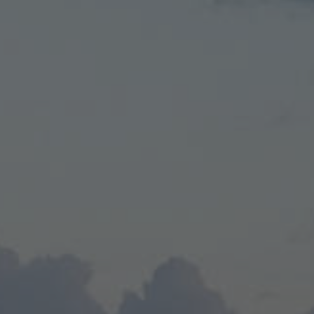
Отчеты и интервью
Рекорды
Партнеры 
Фото и вид
iOS прило
Логотипы 
Контакты
Турнир Whi