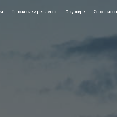
ки
Положение и регламент
О турнире
Спортсмены
24
2024
2023
2023
2022
ень
Весна
Осень
Весна
Осень
Положение и регл
О турнире
Протокол результа
Новости
Дневник турнира
Спортсме