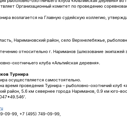
ация рыболовно-охотничьего клуба «Альпийская деревня» во
Отчеты и интервью
Рекорды
ствляет Организационный комитет по проведению соревнова
спортсменами
Партнеры 
рнира возлагается на Главную судейскую коллегию, утверж
Фото и вид
ласть, Наримановский район, село Верхнелебяжье, рыболовн
iOS прило
 течению относительно г. Нариманов (шлюзование экипажей з
Логотипы 
ловно-охотничьего клуба «Альпийская деревня».
Контакты
иков Турнира
рнира осуществляется самостоятельно.
 на время проведения Турнира – рыболовно-охотничий клуб «
Турнир Whi
ий район, 5.6 км севернее города Нариманов, 0.9 км юго-в
047*49.546'.
ru
49-09-99, +7 (495) 749-09-99,