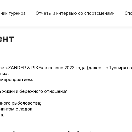
ник турнира
Отчеты и интервью со спортсменами
Сп
ент
2024
2024
2023
2023
20
Осень
Весна
Осень
Весна
Осе
одок «ZANDER & PIKE» в сезоне 2023 года (далее – «Турнир»)
ня».
м мероприятием.
а жизни и бережного отношения
Положение и регл
О турнире
вного рыболовства;
Протокол результа
Новости
нингом с лодок;
а.
Дневник турнира
Спортсме