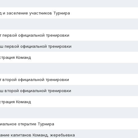
д и заселение участников Турнира
т первой официальной тренировки
ш первой официальной тренировки
страция Команд
т второй официальной тренировки
ш второй официальной тренировки
страция Команд
иальное открытие Турнира
ание капитанов Команд, жеребьевка