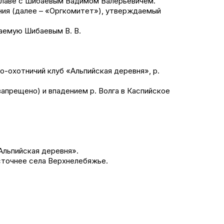
 главе с Шибаевым Вадимом Валерьевичем.
 со
Отчеты и инт
2021
ния (далее – «Оргкомитет»), утверждаемый
Осень
спортсменам
2021
и спонсоры
даемую Шибаевым В. В.
Весна
ео
о-охотничий клуб «Альпийская деревня», р.
жение
апрещено) и впадением р. Волга в Каспийское
турнира
Альпийская деревня».
te Predator
осточнее села Верхнелебяжье.