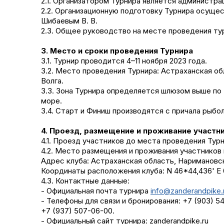
2.1. Организатором Турнира является администр
Отчеты и интервью со
2.2. Организационную подготовку Турнира осуще
Шибаевым В. В.
спортсменами
2.3. Общее руководство на месте проведения ту
3. Место и сроки проведения Турнира
3.1. Турнир проводится 4–11 ноября 2023 года.
3.2. Место проведения Турнира: Астраханская об
Волга.
3.3. Зона Турнира определяется шлюзом выше по
море.
3.4. Старт и Финиш производятся с причала рыбо
4. Проезд, размещение и проживание участн
4.1. Проезд участников до места проведения Ту
4.2. Место размещения и проживания участников
Адрес клуба: Астраханская область, Наримановск
Координаты расположения клуба: N 46*44,436' E 
4.3. Контактные данные:
- Официальная почта турнира
info@zanderandpike.
- Телефоны для связи и бронирования: +7 (903) 5
+7 (937) 507-06-00.
- Официальный сайт турнира: zanderandpike.ru