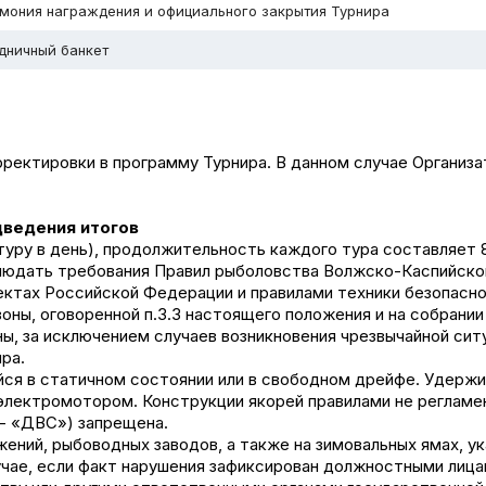
мония награждения и официального закрытия Турнира
дничный банкет
орректировки в программу Турнира. В данном случае Органи
дведения итогов
у туру в день), продолжительность каждого тура составляет 
блюдать требования Правил рыболовства Волжско-Каспийско
ктах Российской Федерации и правилами техники безопасно
зоны, оговоренной п.3.3 настоящего положения и на собрании
ы, за исключением случаев возникновения чрезвычайной сит
ра.
ейся в статичном состоянии или в свободном дрейфе. Удерж
 электромотором. Конструкции якорей правилами не реглам
 - «ДВС») запрещена.
жений, рыбоводных заводов, а также на зимовальных ямах, у
лучае, если факт нарушения зафиксирован должностными лиц