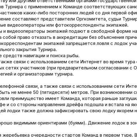
тву или другими ответственными органами государственной 
ов Турнира с применением к Команде соответствующих санк
участников каких-либо посторонних людей со дня первой офиц
чение составляют представители Оргкомитета, судьи Турни
ные видеооператоры или фотокорреспонденты экипажей.
ты и видеооператоры экипажей подают в свободной форме н
а собой право отказать в аккредитации без объяснения причи
окорреспондентам экипажей запрещается ловля с лодок учас
льного закрытия Турнира.
е средств навигации и поиска рыбы.
а также связи с использованием сети Интернет во время тур
ных сетях участников (при предварительном согласовании с
легией и организаторами турнира.
 телефонной связи, а также связи с использованием сети Инт
быть не менее 50 (пятидесяти) метров. При возникновении 
овли преимущество имеет Команда, которая раньше заглуши
йфе и со стороны направления дрейфа подошла и встала на я
ей лодки также должна зафиксировать свою лодку якорем н
хорошо видимыми ориентирами (буями). Движение лодок в з
тся жеребьевка очередности стартов Команд в первом туре.