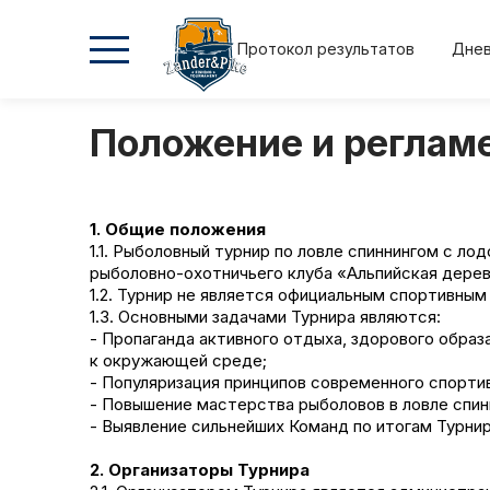
Протокол результатов
Днев
Положение и реглам
2026
2026
2025
2025
Осень
Весна
Осень
Весна
1. Общие положения
1.1. Рыболовный турнир по ловле спиннингом с л
рыболовно-охотничьего клуба «Альпийская дерев
1.2. Турнир не является официальным спортивны
1.3. Основными задачами Турнира являются:
- Пропаганда активного отдыха, здорового образ
Положение и регламент
к окружающей среде;
- Популяризация принципов современного спорти
Протокол результатов
- Повышение мастерства рыболовов в ловле спин
- Выявление сильнейших Команд по итогам Турнир
Дневник турнира
2. Организаторы Турнира