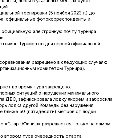
власти, ловля в указанных местах будет
ций.
иальной тренировки (5 ноября 2023 г.) до
ра, официальные фотокорреспонденты и
а официальную электронную почту турнира
н.
тников Турнира со дня первой официальной
а соревнования разрешено в следующих случаях:
 Организационным комитетом Турнира).
ернет во время тура запрещено.
спорных ситуаций о нарушении минимального
ла ДВС, зафиксировала лодку якорем и забросила
корь лодка другой Команды без нарушения
е ближе 50 (пятидесяти) метров от лодки
оне «Старт/Финиш» разрешается только на самом
 Во втором туре очередность старта