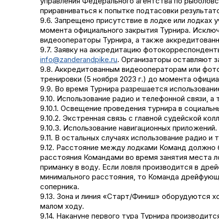
управления Федерального агентства по рыболовс
приравниваться к попытке подтасовки результат
9.6. Запрещено присутствие в лодке или лодках 
момента официального закрытия Турнира. Исклю
видеооператоры Турнира, а также аккредитован
9.7. Заявку на аккредитацию фотокорреспонден
info@zanderandpike.ru
. Организаторы оставляют з
9.8. Аккредитованным видеооператорам или фот
тренировки (5 ноября 2023 г.) до момента официа
9.9. Во время Турнира разрешается использовани
9.10. Использование радио и телефонной связи, 
9.10.1. Освещение проведения турнира в социаль
9.10.2. Экстренная связь с главной судейской кол
9.10.3. Использование навигационных приложений.
9.11. В остальных случаях использование радио и
9.12. Расстояние между лодками Команд должно 
расстояния Командами во время занятия места л
приманку в воду. Если ловля производится в дре
минимального расстояния, то Команда дрейфующ
соперника.
9.13. Зона и линия «Старт/Финиш» оборудуются 
малом ходу.
9.14. Накануне первого тура Турнира производи