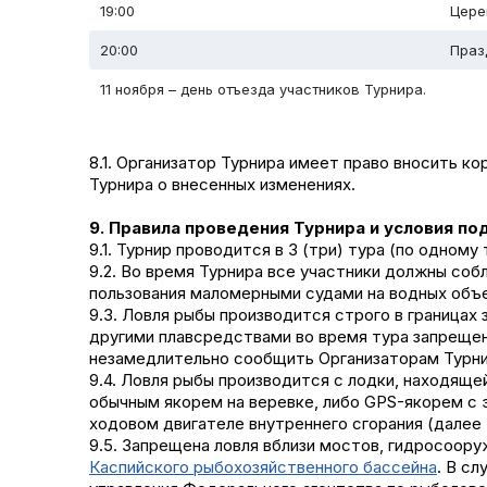
19:00
Цере
20:00
Праз
11 ноября – день отъезда участников Турнира.
8.1. Организатор Турнира имеет право вносить к
Турнира о внесенных изменениях.
9. Правила проведения Турнира и условия по
9.1. Турнир проводится в 3 (три) тура (по одном
9.2. Во время Турнира все участники должны со
пользования маломерными судами на водных объе
9.3. Ловля рыбы производится строго в границах 
другими плавсредствами во время тура запрещен
незамедлительно сообщить Организаторам Турни
9.4. Ловля рыбы производится с лодки, находящ
обычным якорем на веревке, либо GPS-якорем с
ходовом двигателе внутреннего сгорания (далее
9.5. Запрещена ловля вблизи мостов, гидросоору
Каспийского рыбохозяйственного бассейна
. В с