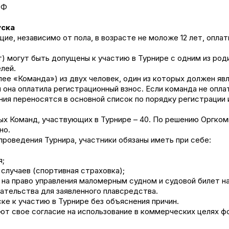
РФ
уска
щие, независимо от пола, в возрасте не моложе 12 лет, опла
лет) могут быть допущены к участию в Турнире с одним из р
лей.
ее «Команда») из двух человек, один из которых должен яв
и она оплатила регистрационный взнос. Если команда не опла
ния переносятся в основной список по порядку регистрации
ых Команд, участвующих в Турнире – 40. По решению Оргко
но.
проведения Турнира, участники обязаны иметь при себе:
я;
 случаев (спортивная страховка);
на право управления маломерным судном и судовой билет на 
тельства для заявленного плавсредства.
ке к участию в Турнире без объяснения причин.
ают свое согласие на использование в коммерческих целях 