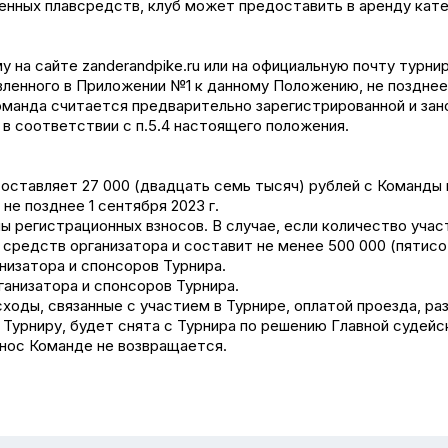
венных плавсредств, клуб может предоставить в аренду кате
у на сайте zanderandpike.ru или на официальную почту турни
ленного в Приложении №1 к данному Положению, не позднее 3
оманда считается предварительно зарегистрированной и зан
в соответствии с п.5.4 настоящего положения.
 составляет 27 000 (двадцать семь тысяч) рублей с Команды
е позднее 1 сентября 2023 г.
мы регистрационных взносов. В случае, если количество уча
средств организатора и составит не менее 500 000 (пятисо
анизатора и спонсоров Турнира.
рганизатора и спонсоров Турнира.
сходы, связанные с участием в Турнире, оплатой проезда, ра
к Турниру, будет снята с Турнира по решению Главной судейс
нос Команде не возвращается.