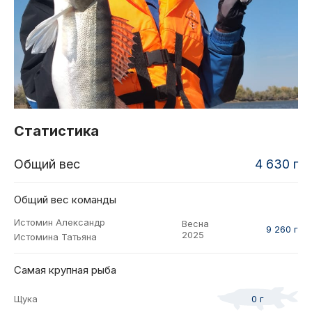
2021
Фото и видео
Осень
2021
iOS приложение
Весна
Логотипы турнира
Контакты
Турнир White Predator
Статистика
Общий вес
4 630 г
Общий вес команды
Истомин Александр
Весна
9 260 г
2025
Истомина Татьяна
Самая крупная рыба
Щука
0 г