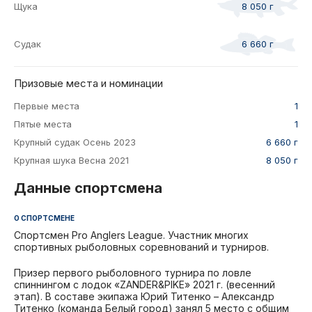
Щука
8 050 г
Судак
6 660 г
Призовые места и номинации
Первые места
1
Пятые места
1
Крупный судак Осень 2023
6 660 г
Крупная шука Весна 2021
8 050 г
Данные спортсмена
О СПОРТСМЕНЕ
Спортсмен Pro Anglers League. Участник многих
спортивных рыболовных соревнований и турниров.
Призер первого рыболовного турнира по ловле
спиннингом с лодок «ZANDER&PIKE» 2021 г. (весенний
этап). В составе экипажа Юрий Титенко – Александр
Титенко (команда Белый город) занял 5 место с общим