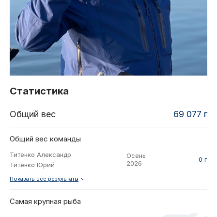
2021
Фото и видео
Осень
2021
iOS приложение
Весна
Логотипы турнира
Контакты
Турнир White Predator
Статистика
Общий вес
69 077 г
Общий вес команды
Титенко Александр
Осень
0 г
2026
Титенко Юрий
Показать все результаты
Самая крупная рыба