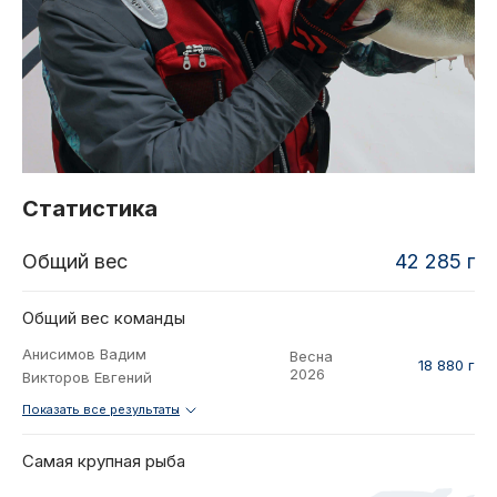
2021
Фото и видео
Осень
2021
iOS приложение
Весна
Логотипы турнира
Контакты
Турнир White Predator
Статистика
Общий вес
42 285 г
Общий вес команды
Анисимов Вадим
Весна
18 880 г
2026
Викторов Евгений
Показать все результаты
Самая крупная рыба