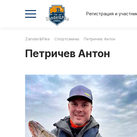
Регистрация и участни
Zander&Pike
Спортсмены
Петричев Антон
2026
2026
2025
2025
Петричев Антон
Осень
Весна
Осень
Весна
Положение и регламент
Регистрация и участник