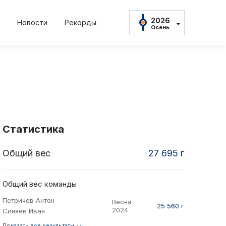
2026
Новости
Рекорды
Осень
2026
Осень
2026
Весна
2025
22
2022
2021
2021
Осень
нь
Весна
Осень
Весна
2025
Весна
2024
Осень
Статистика
2024
Весна
Общий вес
27 695 г
амент
Положение и
2023
Осень
2023
тов
Протокол рез
Весна
Общий вес команды
2022
Петричев Антон
Весна
Осень
ны
Дневник тур
25 560 г
2024
Синяев Иван
2022
Весна
Показать все результаты