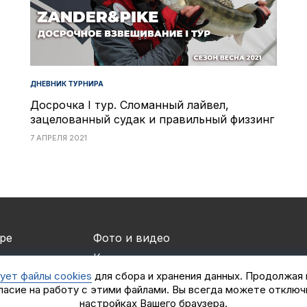
ДНЕВНИК ТУРНИРА
Досрочка I тур. Сломанный лайвел,
зацелованный судак и правильный физзинг
7 АПРЕЛЯ 2021
ре
Фото и видео
и
Контакты
ует файлы cookies
для сбора и хранения данных. Продолжая
ры и спонсоры
Логотипы турнира
ласие на работу с этими файлами. Вы всегда можете отключ
мены
iOS приложение
настройках Вашего браузера.