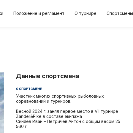
ки
Положение и регламент
О турнире
Спортсмены
2024
2024
2023
2023
20
Осень
Весна
Осень
Весна
Осе
Данные спортсмена
О СПОРТСМЕНЕ
Положение и регл
О турнире
Участник многих спортивных рыболовных
соревнований и турниров.
и
Протокол результа
Новости
Весной 2024 г. занял первое место в VII турнире
Zander&Pike в составе экипажа
Дневник турнира
Спортсме
Синяев Иван – Петричев Антон с общим весом 25
560 г.