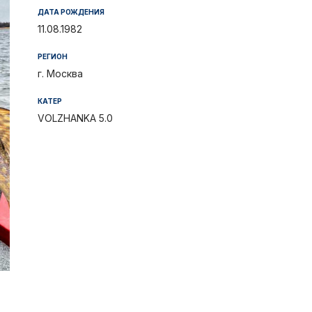
Отчеты и интервью
Рекорды
ДАТА РОЖДЕНИЯ
11.08.1982
спортсменами
Партнеры 
РЕГИОН
г. Москва
Фото и вид
КАТЕР
iOS прило
VOLZHANKA 5.0
Логотипы 
Контакты
Турнир Whi