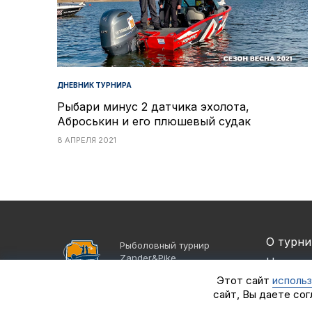
ДНЕВНИК ТУРНИРА
Рыбари минус 2 датчика эхолота,
Аброськин и его плюшевый судак
8 АПРЕЛЯ 2021
О турни
Рыболовный турнир
Zander&Pike
Новост
©2021 - 2026
Этот сайт
использ
Партне
Группа компаний
сайт, Вы даете сог
«Альпийская деревня»
Спортс