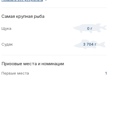
 со
Отчеты и инт
2021
Осень
спортсменам
2021
Самая крупная рыба
и спонсоры
Весна
Щука
0 г
ео
Судак
3 704 г
жение
турнира
Призовые места и номинации
Первые места
1
te Predator