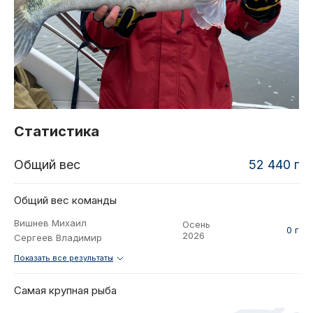
2021
Фото и видео
Осень
2021
iOS приложение
Весна
Логотипы турнира
Контакты
Турнир White Predator
Статистика
Общий вес
52 440 г
Общий вес команды
Вишнев Михаил
Осень
0 г
2026
Сергеев Владимир
Показать все результаты
Самая крупная рыба