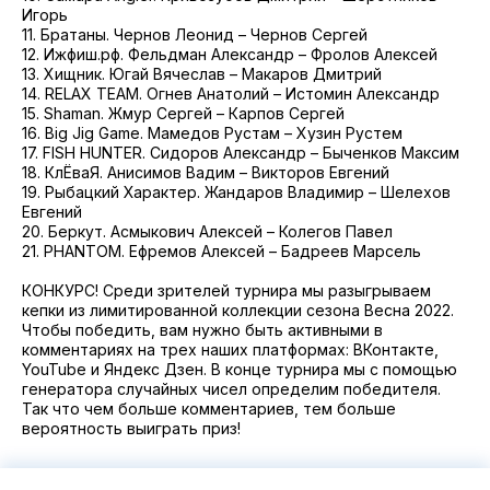
Игорь
11. Братаны. Чернов Леонид – Чернов Сергей
12. Ижфиш.рф. Фельдман Александр – Фролов Алексей
13. Хищник. Югай Вячеслав – Макаров Дмитрий
14. RELAX TEAM. Огнев Анатолий – Истомин Александр
15. Shaman. Жмур Сергей – Карпов Сергей
16. Big Jig Game. Мамедов Рустам – Хузин Рустем
17. FISH HUNTER. Сидоров Александр – Быченков Максим
18. КлЁваЯ. Анисимов Вадим – Викторов Евгений
19. Рыбацкий Характер. Жандаров Владимир – Шелехов
Евгений
20. Беркут. Асмыкович Алексей – Колегов Павел
21. PHANTOM. Ефремов Алексей – Бадреев Марсель
КОНКУРС! Среди зрителей турнира мы разыгрываем
кепки из лимитированной коллекции сезона Весна 2022.
Чтобы победить, вам нужно быть активными в
комментариях на трех наших платформах: ВКонтакте,
YouTube и Яндекс Дзен. В конце турнира мы с помощью
генератора случайных чисел определим победителя.
Так что чем больше комментариев, тем больше
вероятность выиграть приз!