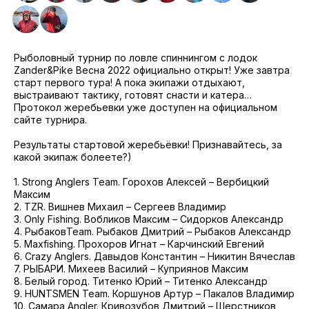
2021
Фото и видео
Осень
2021
iOS приложение
Весна
Рыболовный турнир по ловле спиннингом с лодок
Логотипы турнира
Zander&Pike Весна 2022 официально открыт! Уже завтра
старт первого тура! А пока экипажи отдыхают,
Контакты
выстраивают тактику, готовят снасти и катера…
Протокол жеребьевки уже доступен на официальном
Турнир White Predator
сайте турнира.
Результаты стартовой жеребьёвки! Признавайтесь, за
какой экипаж болеете?)
1. Strong Anglers Team. Горохов Алексей – Вербицкий
Максим
2. TZR. Вишнев Михаил – Сергеев Владимир
3. Only Fishing. Вобликов Максим – Сидорков Александр
4. РыбаковTeam. Рыбаков Дмитрий – Рыбаков Александр
5. Maxfishing. Прохоров Игнат – Карчинский Евгений
6. Crazy Anglers. Давыдов Константин – Никитин Вячеслав
7. РЫБАРИ. Михеев Василий – Куприянов Максим
8. Белый город. Титенко Юрий – Титенко Александр
9. HUNTSMEN Team. Коршунов Артур – Пакалов Владимир
10. Самара Angler. Кривозубов Дмитрий – Шерстников