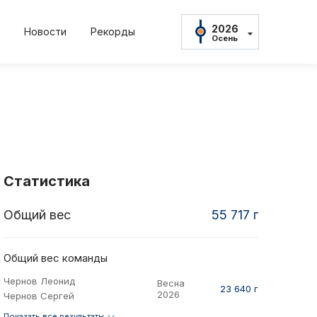
2026
Новости
Рекорды
Осень
2026
Осень
2026
Весна
2025
22
2022
2021
2021
Осень
нь
Весна
Осень
Весна
2025
Весна
2024
Осень
Статистика
2024
Весна
Общий вес
55 717 г
амент
Положение и
2023
Осень
2023
тов
Протокол рез
Весна
Общий вес команды
2022
Чернов Леонид
Весна
Осень
ны
Дневник тур
23 640 г
2026
Чернов Сергей
2022
Весна
Показать все результаты