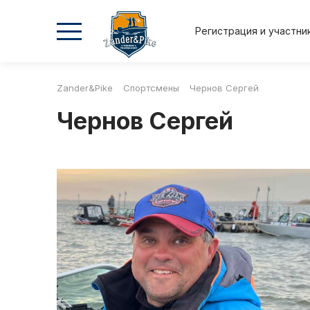
Регистрация и участни
Zander&Pike
Спортсмены
Чернов Сергей
2026
2026
2025
2025
Чернов Сергей
Осень
Весна
Осень
Весна
Положение и регламент
Регистрация и участник