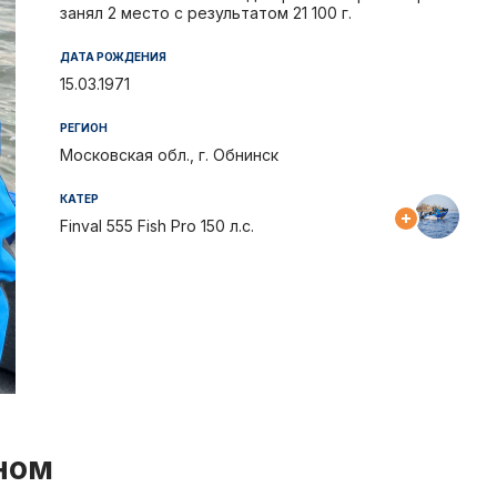
Отчеты и интервью
Рекорды
занял 2 место с результатом 21 100 г.
спортсменами
ДАТА РОЖДЕНИЯ
Партнеры 
15.03.1971
Фото и вид
РЕГИОН
Московская обл., г. Обнинск
iOS прило
КАТЕР
Finval 555 Fish Pro 150 л.с.
Логотипы 
Контакты
Турнир Whi
ном