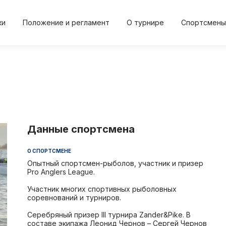
ки
Положение и регламент
О турнире
Спортсмены
2024
2024
2023
2023
20
Осень
Весна
Осень
Весна
Осе
Данные спортсмена
О СПОРТСМЕНЕ
Положение и регл
О турнире
Опытный спортсмен-рыболов, участник и призер
Pro Anglers League.
и
Протокол результа
Новости
Участник многих спортивных рыболовных
соревнований и турниров.
Дневник турнира
Спортсме
Серебряный призер III турнира Zander&Pike. В
составе экипажа Леонид Чернов – Сергей Чернов