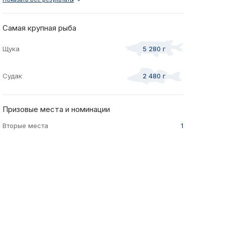
 со
Отчеты и инт
2021
Осень
спортсменам
2021
Самая крупная рыба
и спонсоры
Весна
Щука
5 280 г
ео
Судак
2 480 г
жение
турнира
Призовые места и номинации
Вторые места
1
te Predator