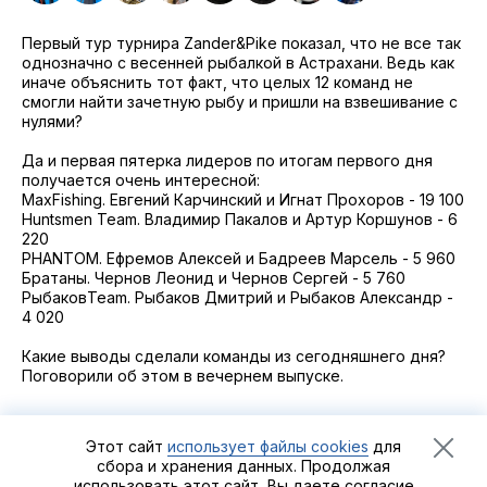
2021
Фото и видео
Осень
Первый тур турнира Zander&Pike показал, что не все так
2021
iOS приложение
Весна
однозначно с весенней рыбалкой в Астрахани. Ведь как
иначе объяснить тот факт, что целых 12 команд не
Логотипы турнира
смогли найти зачетную рыбу и пришли на взвешивание с
нулями?
Контакты
Да и первая пятерка лидеров по итогам первого дня
получается очень интересной:
Турнир White Predator
MaxFishing. Евгений Карчинский и Игнат Прохоров - 19 100
Huntsmen Team. Владимир Пакалов и Артур Коршунов - 6
220
PHANTOM. Ефремов Алексей и Бадреев Марсель - 5 960
Братаны. Чернов Леонид и Чернов Сергей - 5 760
РыбаковTeam. Рыбаков Дмитрий и Рыбаков Александр -
4 020
Какие выводы сделали команды из сегодняшнего дня?
Поговорили об этом в вечернем выпуске.
Этот сайт
использует файлы cookies
для
сбора и хранения данных. Продолжая
использовать этот сайт, Вы даете согласие