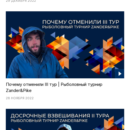
2021
29 ДЕКАБРЯ 2022
Рекорды
Осень
2021
Партнеры и спонсоры
Весна
Фото и видео
iOS приложение
Логотипы турнира
Контакты
Турнир White Predator
Почему отменили III тур | Рыболовный турнир
Zander&Pike
28 НОЯБРЯ 2022