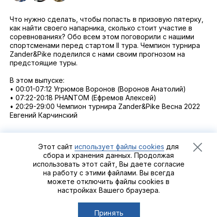
2021
Фото и видео
Осень
Что нужно сделать, чтобы попасть в призовую пятерку,
2021
iOS приложение
Весна
как найти своего напарника, сколько стоит участие в
соревнованиях? Обо всем этом поговорили с нашими
Логотипы турнира
спортсменами перед стартом II тура. Чемпион турнира
Zander&Pike поделился с нами своим прогнозом на
предстоящие туры.
Контакты
В этом выпуске:
Турнир White Predator
• 00:01-07:12 Угрюмов Воронов (Воронов Анатолий)
• 07:22-20:18 PHANTOM (Ефремов Алексей)
• 20:29-29:00 Чемпион турнира Zander&Pike Весна 2022
Евгений Карчинский
Этот сайт
использует файлы cookies
для
сбора и хранения данных. Продолжая
использовать этот сайт, Вы даете согласие
Рыболовный турнир
Zander&Pike
©2021 - 2026
Группа
на работу с этими файлами. Вы всегда
компаний «Альпийская деревня»
можете отключить файлы cookies в
настройках Вашего браузера.
Сделано в
Пенза-Онлайн
Принять