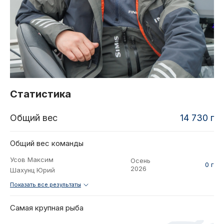
2021
Фото и видео
Осень
2021
iOS приложение
Весна
Логотипы турнира
Контакты
Турнир White Predator
Статистика
Общий вес
14 730 г
Общий вес команды
Усов Максим
Осень
0 г
2026
Шахунц Юрий
Показать все результаты
Самая крупная рыба