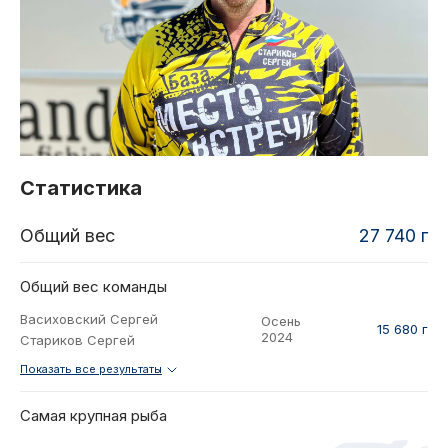
2021
Фото и видео
Осень
2021
iOS приложение
Весна
Логотипы турнира
Контакты
Турнир White Predator
Статистика
Общий вес
27 740 г
Общий вес команды
Васиховский Сергей
Осень
15 680 г
2024
Стариков Сергей
Показать все результаты
Самая крупная рыба