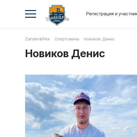
Регистрация и участни
Zander&Pike
Спортсмены
Новиков Денис
2026
2026
2025
2025
Новиков Денис
Осень
Весна
Осень
Весна
Положение и регламент
Регистрация и участник