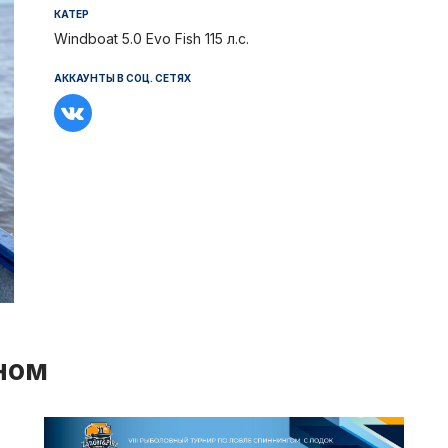
Отчеты и интервью
Рекорды
КАТЕР
Windboat 5.0 Evo Fish 115 л.с.
спортсменами
Партнеры 
АККАУНТЫ В СОЦ. СЕТЯХ
Фото и вид
iOS прило
Логотипы 
Контакты
Турнир Whi
ном