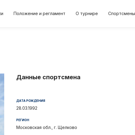
ки
Положение и регламент
О турнире
Спортсмены
2024
2024
2023
2023
20
Осень
Весна
Осень
Весна
Осе
Данные спортсмена
Положение и регл
О турнире
ДАТА РОЖДЕНИЯ
и
Протокол результа
Новости
28.03.1992
РЕГИОН
Дневник турнира
Спортсме
Московская обл., г. Щелково