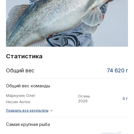
2021
Фото и видео
Осень
2021
iOS приложение
Весна
Логотипы турнира
Контакты
Турнир White Predator
Статистика
Общий вес
74 620 г
Общий вес команды
Маркухин Олег
Осень
0 г
2026
Несин Антон
Показать все результаты
Самая крупная рыба