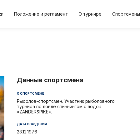
ки
Положение и регламент
О турнире
Спортсмены
2024
2024
2023
2023
20
Осень
Весна
Осень
Весна
Осе
Данные спортсмена
О СПОРТСМЕНЕ
Положение и регл
О турнире
Рыболов-спортсмен. Участник рыболовного
турнира по ловле спиннингом с лодок
«ZANDER&PIKE».
и
Протокол результа
Новости
ДАТА РОЖДЕНИЯ
Дневник турнира
Спортсме
23.12.1976