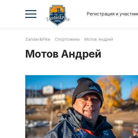
Регистрация и участни
Zander&Pike
Спортсмены
Мотов Андрей
2026
2026
2025
2025
Мотов Андрей
Осень
Весна
Осень
Весна
Положение и регламент
Регистрация и участник