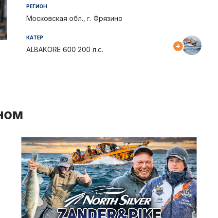
Отчеты и интервью
Рекорды
РЕГИОН
Московская обл., г. Фрязино
спортсменами
Партнеры 
КАТЕР
ALBAKORE 600 200 л.с.
Фото и вид
iOS прило
Логотипы 
ном
Контакты
Турнир Whi