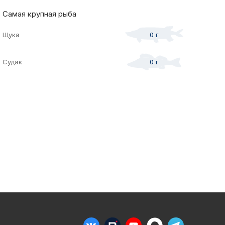
 со
Отчеты и инт
2021
Самая крупная рыба
Осень
спортсменам
2021
и спонсоры
Весна
Щука
0 г
ео
Судак
0 г
жение
турнира
te Predator