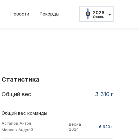
2026
Новости
Рекорды
Осень
2026
Осень
2026
Весна
2025
22
2022
2021
2021
Осень
нь
Весна
Осень
Весна
2025
Весна
2024
Осень
Статистика
2024
Весна
Общий вес
3 310 г
амент
Положение и
2023
Осень
2023
тов
Протокол рез
Весна
Общий вес команды
2022
Астапов Антон
Весна
Осень
ны
Дневник тур
6 620 г
2024
Марков Андрей
2022
Весна