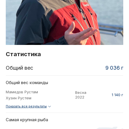
2021
Фото и видео
Осень
2021
iOS приложение
Весна
Логотипы турнира
Контакты
Турнир White Predator
Статистика
Общий вес
9 036 г
Общий вес команды
Мамедов Рустам
Весна
1 140 г
2022
Хузин Рустем
Показать все результаты
Самая крупная рыба