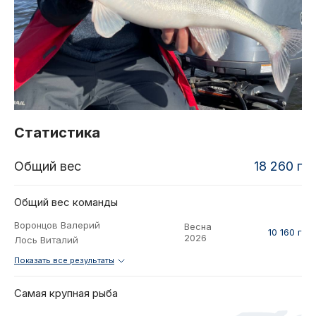
2021
Фото и видео
Осень
2021
iOS приложение
Весна
Логотипы турнира
Контакты
Турнир White Predator
Статистика
Общий вес
18 260 г
Общий вес команды
Воронцов Валерий
Весна
10 160 г
2026
Лось Виталий
Показать все результаты
Самая крупная рыба