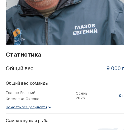
2021
Фото и видео
Осень
2021
iOS приложение
Весна
Логотипы турнира
Контакты
Турнир White Predator
Статистика
Общий вес
9 000 г
Общий вес команды
Глазов Евгений
Осень
0 г
2026
Киселева Оксана
Показать все результаты
Самая крупная рыба