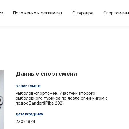
ки
Положение и регламент
О турнире
Спортсмены
2024
2024
2023
2023
20
Осень
Весна
Осень
Весна
Осе
Данные спортсмена
О СПОРТСМЕНЕ
Положение и регл
О турнире
Рыболов-спортсмен. Участник второго
рыболовного турнира по ловле спиннингом с
лодок Zander&Pike 2021.
и
Протокол результа
Новости
ДАТА РОЖДЕНИЯ
Дневник турнира
Спортсме
27.02.1974