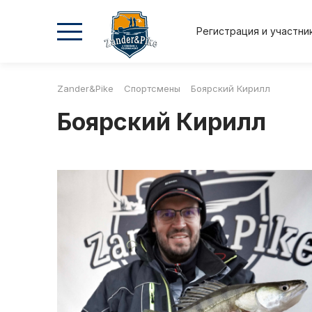
Регистрация и участни
Zander&Pike
Спортсмены
Боярский Кирилл
2026
2026
2025
2025
Боярский Кирилл
Осень
Весна
Осень
Весна
Положение и регламент
Регистрация и участник