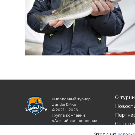
О турни
Рыболовный турнир
Zander&Pike
Новост
©2021 - 2026
Партне
Группа компаний
«Альпийская деревня»
Спортс
Рекорд
Этот сайт
использ