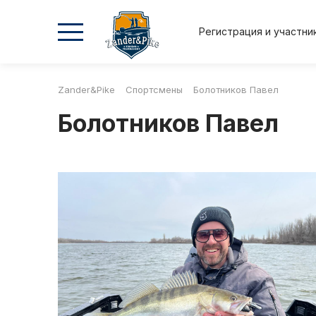
Регистрация и участни
Zander&Pike
Спортсмены
Болотников Павел
2026
2026
2025
2025
Болотников Павел
Осень
Весна
Осень
Весна
Положение и регламент
Регистрация и участник