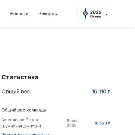
2026
Новости
Рекорды
Осень
2026
Осень
2026
Весна
2025
22
2022
2021
2021
Осень
нь
Весна
Осень
Весна
2025
Весна
2024
Осень
Статистика
2024
Весна
Общий вес
16 110 г
амент
Положение и
2023
Осень
2023
тов
Протокол рез
Весна
Общий вес команды
2022
Болотников Павел
Весна
Осень
ны
Дневник тур
16 520 г
2025
Шумилкин Дмитрий
2022
Весна
Показать все результаты