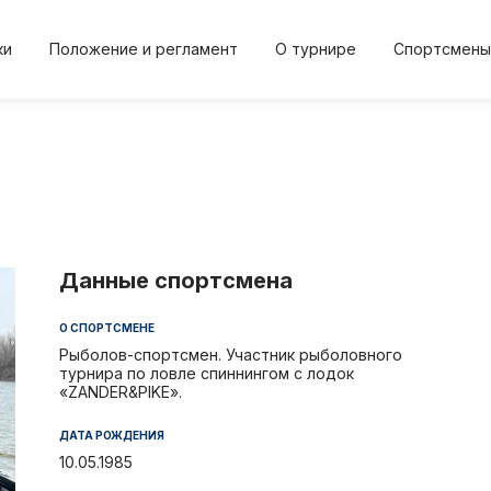
ки
Положение и регламент
О турнире
Спортсмены
2024
2024
2023
2023
20
Осень
Весна
Осень
Весна
Осе
Данные спортсмена
О СПОРТСМЕНЕ
Положение и регл
О турнире
Рыболов-спортсмен. Участник рыболовного
турнира по ловле спиннингом с лодок
«ZANDER&PIKE».
и
Протокол результа
Новости
ДАТА РОЖДЕНИЯ
Дневник турнира
Спортсме
10.05.1985