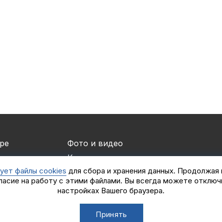
ре
Фото и видео
и
Контакты
ует файлы cookies
для сбора и хранения данных. Продолжая
ры и спонсоры
Логотипы турнира
ласие на работу с этими файлами. Вы всегда можете отключ
мены
iOS приложение
настройках Вашего браузера.
ы
Турнир White Predator
Принять