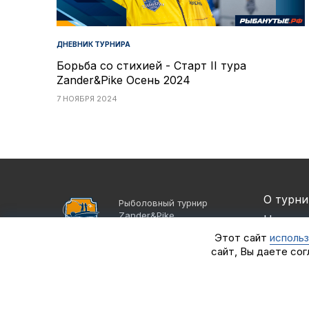
ДНЕВНИК ТУРНИРА
Борьба со стихией - Старт II тура
Zander&Pike Осень 2024
7 НОЯБРЯ 2024
О турни
Рыболовный турнир
Zander&Pike
Новост
©2021 - 2026
Этот сайт
использ
Партне
Группа компаний
сайт, Вы даете сог
«Альпийская деревня»
Спортс
Рекорд