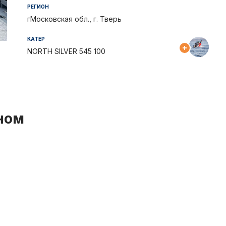
Отчеты и интервью
Рекорды
РЕГИОН
гМосковская обл., г. Тверь
спортсменами
Партнеры 
КАТЕР
NORTH SILVER 545 100
Фото и вид
iOS прило
Логотипы 
ном
Контакты
Турнир Whi