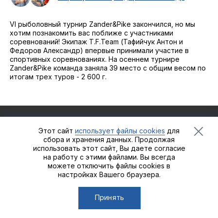
2021
Фото и видео
Осень
2021
VI рыболовный турнир Zander&Pike закончился, но мы
iOS приложение
Весна
хотим познакомить вас поближе с участниками
соревнований! Экипаж T.F.Team (Тафийчук Антон и
Логотипы турнира
Федоров Александр) впервые принимали участие в
спортивных соревнованиях. На осеннем турнире
Контакты
Zander&Pike команда заняла 39 место с общим весом по
итогам трех туров - 2 600 г.
Турнир White Predator
Рыболовный турнир
Zander&Pike
©2021 - 2026
Группа
Этот сайт
использует файлы cookies
для
компаний «Альпийская деревня»
сбора и хранения данных. Продолжая
использовать этот сайт, Вы даете согласие
на работу с этими файлами. Вы всегда
можете отключить файлы cookies в
Сделано в
Пенза-Онлайн
настройках Вашего браузера.
Принять