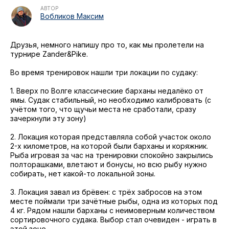
2021
Фото и видео
Осень
АВТОР
Вобликов Максим
2021
iOS приложение
Весна
Друзья, немного напишу про то, как мы пролетели на
Логотипы турнира
турнире Zander&Pike.
Контакты
Во время тренировок нашли три локации по судаку:
Турнир White Predator
1. Вверх по Волге классические барханы недалёко от
ямы. Судак стабильный, но необходимо калибровать (с
учётом того, что щучьи места не сработали, сразу
зачеркнули эту зону)
2. Локация которая представляла собой участок около
2-х километров, на которой были барханы и коряжник.
Рыба игровая за час на тренировки спокойно закрылись
полторашками, влетают и бонусы, но всю рыбу нужно
собирать, нет какой-то локальной зоны.
3. Локация завал из брёвен: с трёх забросов на этом
месте поймали три зачётные рыбы, одна из которых под
4 кг. Рядом нашли барханы с неимоверным количеством
сортировочного судака. Выбор стал очевиден - играть в
этой зоне.