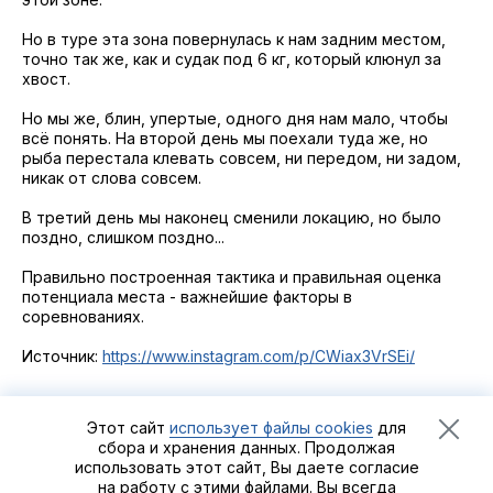
Но в туре эта зона повернулась к нам задним местом,
точно так же, как и судак под 6 кг, который клюнул за
хвост.
Но мы же, блин, упертые, одного дня нам мало, чтобы
всё понять. На второй день мы поехали туда же, но
рыба перестала клевать совсем, ни передом, ни задом,
никак от слова совсем.
В третий день мы наконец сменили локацию, но было
поздно, слишком поздно...
Правильно построенная тактика и правильная оценка
потенциала места - важнейшие факторы в
соревнованиях.
Источник:
https://www.instagram.com/p/CWiax3VrSEi/
Этот сайт
использует файлы cookies
для
сбора и хранения данных. Продолжая
использовать этот сайт, Вы даете согласие
Рыболовный турнир
Zander&Pike
©2021 - 2026
Группа
на работу с этими файлами. Вы всегда
компаний «Альпийская деревня»