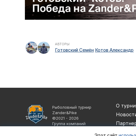
АВТОРЫ
Готовский Семён
Котов Александр
О турни
Рыболовный турнир
Zander&Pike
Новост
©2021 - 2026
Партне
Группа компаний
«Альпийская деревня»
Спортс
Этот сайт
использ