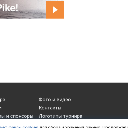
Отчеты и интервью
Рекорды
спортсменами
Партнеры 
Фото и вид
iOS прило
Логотипы 
Контакты
Турнир Whi
ре
Фото и видео
и
Контакты
ры и спонсоры
Логотипы турнира
мены
iOS приложение
ует файлы cookies
для сбора и хранения данных. Продолжая