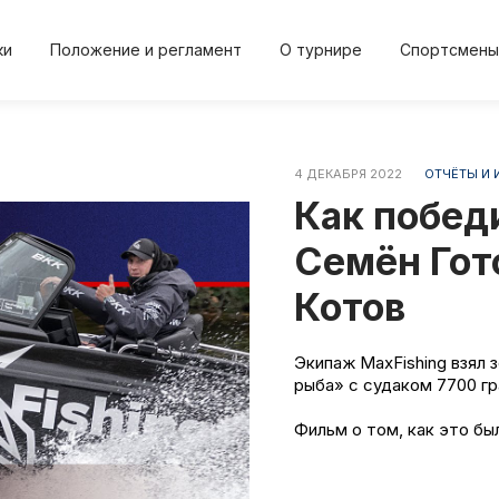
ки
Положение и регламент
О турнире
Спортсмены
4 ДЕКАБРЯ 2022
ОТЧЁТЫ И 
2024
2024
2023
2023
20
Как победи
Осень
Весна
Осень
Весна
Осе
Семён Гот
Котов
Положение и регл
О турнире
Экипаж МaxFishing взял 
рыба» с судаком 7700 г
и
Протокол результа
Новости
Фильм о том, как это бы
Дневник турнира
Спортсме