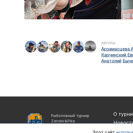
АВТОРЫ
Арзамасцева 
Карчинский Ев
Анатолий
Быч
О турни
Рыболовный турнир
Zander&Pike
Новост
©2021 - 2026
Партне
Группа компаний
Этот сайт
использ