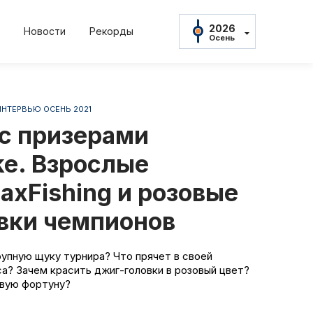
2026
Новости
Рекорды
Осень
2026
Осень
2026
Весна
ИНТЕРВЬЮ ОСЕНЬ 2021
2025
22
2022
2021
2021
Осень
с призерами
нь
Весна
Осень
Весна
2025
Весна
ke. Взрослые
2024
Осень
axFishing и розовые
2024
Весна
вки чемпионов
амент
Положение и
2023
Осень
2023
тов
Протокол рез
Весна
упную щуку турнира? Что прячет в своей
а? Зачем красить джиг-головки в розовый цвет?
2022
Осень
ивую фортуну?
ны
Дневник тур
2022
Весна