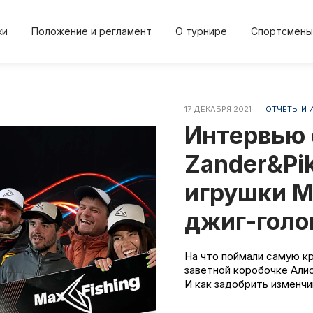
ки
Положение и регламент
О турнире
Спортсмены
17 ДЕКАБРЯ 2021
ОТЧЁТЫ И 
2024
2024
2023
2023
20
Интервью 
Осень
Весна
Осень
Весна
Осе
Zander&Pi
игрушки M
джиг-голо
Положение и регл
О турнире
и
Протокол результа
Новости
На что поймали самую кр
заветной коробочке Алис
И как задобрить изменч
Дневник турнира
Спортсме