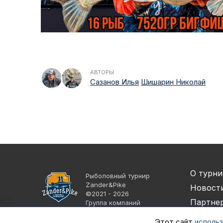
АВТОРЫ
Сазанов Илья
Шишарин Николай
О турни
Рыболовный турнир
Zander&Pike
Новост
©2021 - 2026
Партне
Группа компаний
«Альпийская деревня»
Спортс
Этот сайт
использ