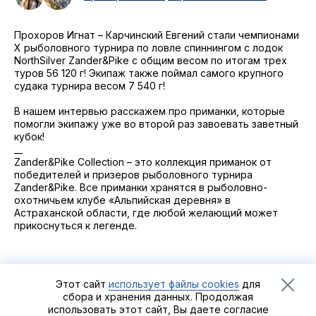
2021
Фото и видео
Осень
2021
Прохоров Игнат – Карчинский Евгений стали чемпионами
iOS приложение
Весна
X рыболовного турнира по ловле спиннингом с лодок
NorthSilver Zander&Pike с общим весом по итогам трех
Логотипы турнира
туров 56 120 г! Экипаж также поймал самого крупного
судака турнира весом 7 540 г!
Контакты
В нашем интервью расскажем про приманки, которые
Турнир White Predator
помогли экипажу уже во второй раз завоевать заветный
кубок!
__
Zander&Pike Collection – это коллекция приманок от
победителей и призеров рыболовного турнира
Zander&Pike. Все приманки хранятся в рыболовно-
охотничьем клубе «Альпийская деревня» в
Астраханской области, где любой желающий может
прикоснуться к легенде.
Этот сайт
использует файлы cookies
для
сбора и хранения данных. Продолжая
использовать этот сайт, Вы даете согласие
Рыболовный турнир
Zander&Pike
©2021 - 2026
Группа