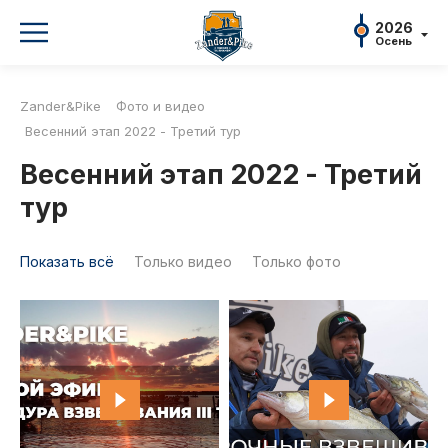
2026
Осень
2026
2026
2026
2025
2025
2024
202
Осень
Осень
Весна
Осень
Весна
Осень
Весна
Zander&Pike
Фото и видео
2026
Весна
Весенний этап 2022 - Третий тур
2025
Положение и регламент
П
Осень
Весенний этап 2022 - Третий
2025
Регистрация и участники
П
Весна
тур
2024
Д
Осень
2024
Показать всё
Только видео
Только фото
О турнире
О
Весна
2023
Новости
Осень
2023
Спортсмены
Весна
2022
Рекорды
Осень
2022
Партнеры и спонсоры
Весна