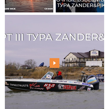
2021
Фото и видео
Осень
2021
iOS приложение
Весна
Логотипы турнира
Контакты
Турнир White Predator