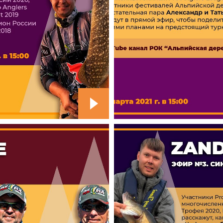
Отчеты и интервью
Рекорды
спортсменами
Партнеры 
Фото и вид
iOS прило
Логотипы 
Контакты
Турнир Whi