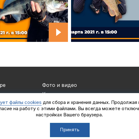
ре
Фото и видео
и
Контакты
ует файлы cookies
для сбора и хранения данных. Продолжая
ры и спонсоры
Логотипы турнира
ласие на работу с этими файлами. Вы всегда можете отключ
мены
iOS приложение
настройках Вашего браузера.
ы
Турнир White Predator
Принять