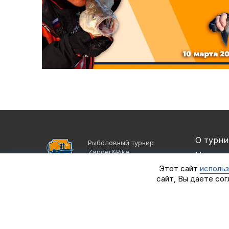
О турни
Рыболовный турнир
Zander&Pike
Новост
©2021 - 2026
Этот сайт
использ
Партне
Группа компаний
сайт, Вы даете сог
«Альпийская деревня»
Спортс
Рекорд