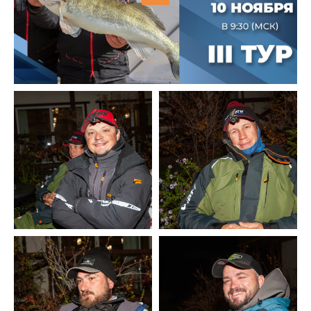
2021
Фото и видео
Осень
2021
iOS приложение
Весна
Логотипы турнира
Контакты
Турнир White Predator