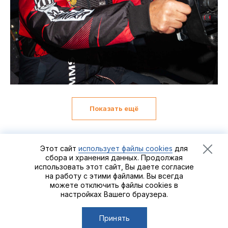
Показать ещё
Этот сайт
использует файлы cookies
для
сбора и хранения данных. Продолжая
использовать этот сайт, Вы даете согласие
Рыболовный турнир
Zander&Pike
©2021 - 2026
Группа
на работу с этими файлами. Вы всегда
компаний «Альпийская деревня»
можете отключить файлы cookies в
настройках Вашего браузера.
Сделано в
Пенза-Онлайн
Принять