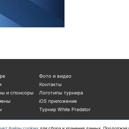
Отчеты и интервью
Рекорды
спортсменами
Партнеры 
Фото и вид
iOS прило
Логотипы 
Контакты
ре
Фото и видео
и
Контакты
Турнир Whi
ры и спонсоры
Логотипы турнира
мены
iOS приложение
ы
Турнир White Predator
ует файлы cookies
для сбора и хранения данных. Продолжая