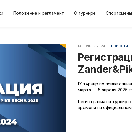
ки
Положение и регламент
О турнире
Спортсмены
13 НОЯБРЯ 2024
НОВОСТИ
2024
2024
2023
2023
20
Регистраци
Осень
Весна
Осень
Весна
Осе
Zander&Pi
IX турнир по ловле спин
марта — 5 апреля 2025 г
Положение и регл
О турнире
Регистрация на турнир о
и
Протокол результа
Новости
времени на официальном
Дневник турнира
Спортсме