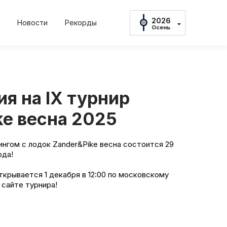
2026
Новости
Рекорды
Осень
2026
Осень
2026
Весна
2025
22
2022
2021
2021
Осень
я на IX турнир
нь
Весна
Осень
Весна
2025
Весна
ke весна 2025
2024
Осень
2024
нингом с лодок Zander&Pike весна состоится 29
Весна
ода!
амент
Положение и
2023
Осень
ткрывается 1 декабря в 12:00 по московскому
2023
тов
Протокол рез
Весна
 сайте турнира!
2022
Осень
ны
Дневник тур
2022
Весна