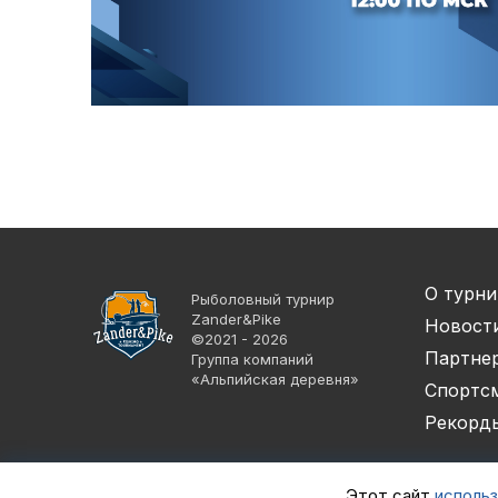
О турни
Рыболовный турнир
Zander&Pike
Новост
©2021 - 2026
Партне
Группа компаний
«Альпийская деревня»
Спортс
Рекорд
Этот сайт
использ