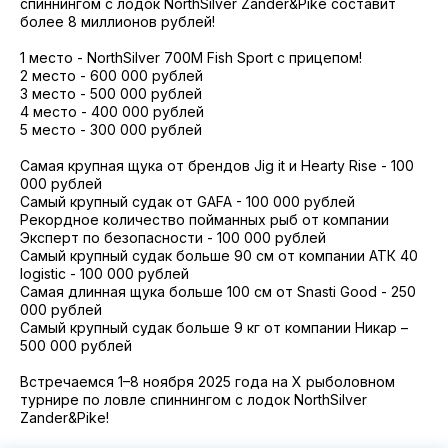
2021
спиннингом с лодок NorthSilver Zander&Pike составит
Фото и видео
Осень
более 8 миллионов рублей!
2021
iOS приложение
Весна
1 место - NorthSilver 700М Fish Sport c прицепом!
2 место - 600 000 рублей
Логотипы турнира
3 место - 500 000 рублей
4 место - 400 000 рублей
5 место - 300 000 рублей
Контакты
Самая крупная щука от брендов Jig it и Hearty Rise - 100
Турнир White Predator
000 рублей
Самый крупный судак от GAFA - 100 000 рублей
Рекордное количество пойманных рыб от компании
Эксперт по безопасности - 100 000 рублей
Самый крупный судак больше 90 см от компании АТК 40
logistic - 100 000 рублей
Самая длинная щука больше 100 см от Snasti Good - 250
000 рублей
Самый крупный судак больше 9 кг от компании Никар –
500 000 рублей
Встречаемся 1–8 ноября 2025 года на X рыболовном
турнире по ловле спиннингом с лодок NorthSilver
Zander&Pike!