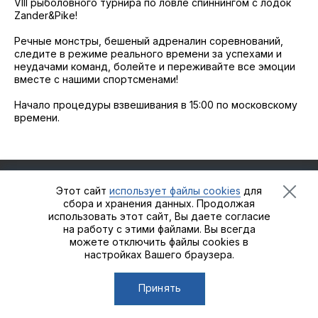
2021
VIII рыболовного турнира по ловле спиннингом с лодок
Фото и видео
Осень
Zander&Pike!
2021
iOS приложение
Весна
Речные монстры, бешеный адреналин соревнований,
следите в режиме реального времени за успехами и
Логотипы турнира
неудачами команд, болейте и переживайте все эмоции
вместе с нашими спортсменами!
Контакты
Начало процедуры взвешивания в 15:00 по московскому
времени.
Турнир White Predator
Этот сайт
использует файлы cookies
для
Рыболовный турнир
Zander&Pike
©2021 - 2026
Группа
сбора и хранения данных. Продолжая
компаний «Альпийская деревня»
использовать этот сайт, Вы даете согласие
на работу с этими файлами. Вы всегда
можете отключить файлы cookies в
настройках Вашего браузера.
Сделано в
Пенза-Онлайн
Принять