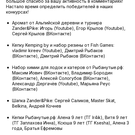
2021
большое спасибо за вашу активность в комментариях!
Фото и видео
Осень
Настало время определить победителей в наших
конкурсах!
2021
iOS приложение
Весна
Аромат от Альпийской деревни и турнира
Логотипы турнира
Zander&Pike: Игорь (Youtube), Егор Крылов (Youtube),
Сергей Крылов (ВКонтакте)
Контакты
Кепку Kemping by и набор резины от Fish Games:
vladimir kireev (Youtube), Дмитрий Рыбаков
Турнир White Predator
(ВКонтакте), Дмитрий Рыбаков (ВКонтакте)
Набор химии для лодок и катеров от Рыбанутые.рф:
Максим Иович (ВКонтакте), Владимир Бородин
(ВКонтакте), Алексей Сологубов (ВКонтакте),
Александр Дергачёв (Youtube), Марьяна Реус
(ВКонтакте)
Шапка Zander&Pike: Сергей Саликов, Master Skat,
Belkina, Андрей Кочнев
Кепки Рыбанутые.рф: Алена 9 лет (ТГ Ir4ik), Витя 9 лет
(ТГ Заплахова Инна), Ксюша 9 лет (ТГ Ksesha), Алена 3
года, Братья Ефремовы