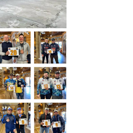
Отчеты и интервью
Рекорды
спортсменами
Партнеры 
Фото и вид
iOS прило
Логотипы 
Контакты
Турнир Whi