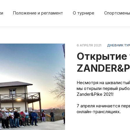
ки
Положение и регламент
О турнире
Спортсмены
6 АПРЕЛЯ 2021
ДНЕВНИК ТУ
2024
2024
2023
2023
20
Открытие 
Осень
Весна
Осень
Весна
Осе
ZANDER&P
Несмотря на шквалистый 
мы открыли первый рыбол
Положение и регл
О турнире
Zander&Pike 2021!
и
Протокол результа
Новости
7 апреля начинается пер
онлайн-трансляциях.
Дневник турнира
Спортсме