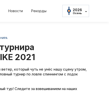
2026
Новости
Рекорды
Осень
2026
Осень
2026
Весна
РНИРА
2025
22
2022
2021
2021
Осень
турнира
нь
Весна
Осень
Весна
2025
Весна
IKE 2021
2024
Осень
2024
ветер, который чуть не унёс нашу сцену утром,
Весна
овный турнир по ловле спиннингом с лодок
амент
Положение и
2023
Осень
2023
тов
Протокол рез
Весна
вый тур! Следите за взвешиванием на наших
2022
Осень
ны
Дневник тур
2022
Весна