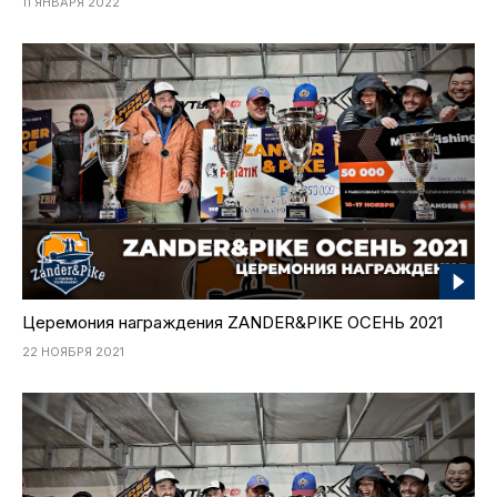
2021
11 ЯНВАРЯ 2022
Рекорды
Осень
2021
Партнеры и спонсоры
Весна
Фото и видео
iOS приложение
Логотипы турнира
Контакты
Турнир White Predator
Церемония награждения ZANDER&PIKE ОСЕНЬ 2021
22 НОЯБРЯ 2021